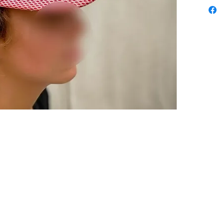
ADRESSE
NOUS
Mairie de Cirières
Les cou
11, rue Sainte-Radégonde
des spo
79140 Cirières, France
etoilefilantecirieres@gmail.com