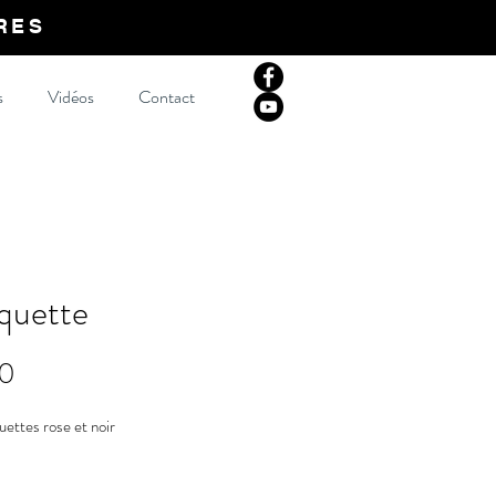
RES
s
Vidéos
Contact
quette
Prix
00
uettes rose et noir