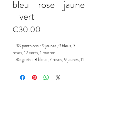
bleu - rose - jaune
- vert
Prix
€30.00
- 38 pantalons : 9 jaunes, 9 bleus, 7 
roses, 12 verts, 1 marron
- 35 gilets : 8 bleus, 7 roses, 9 jaunes, 11 
verts
- 28 Bandeaux : 6 jaune, 8 vert, 7 bleus, 7 
rose
- 27 soutien-gorge
HORAIRES
- 64 voilettes : 14 bleus, 18 rose, 16 vert, 
16 doré
GROUPE 1 : Vendredi 18h00-19h00
GROUPE 2 - 3 : Vendredi 19h00 - 20h00
GROUPE 4 - 5 : Vendredi 20h00 - 21h30
GROUPE 6 : Mardi 19h30-20h30
ADRESSE